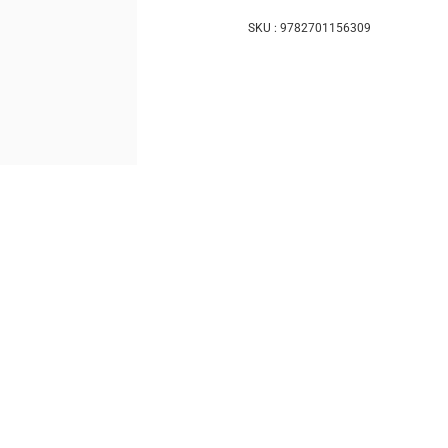
SKU :
9782701156309