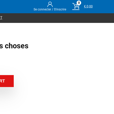
0
€
0,00
Se connecter / S'inscrire
T
es choses
RT